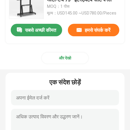
MOQ：1 पीस
मूल्य：USD145.00 ~USD780.00/Pieces
इलेक्ट्रॉनिक इंटरएक्टिव व्हाइटबोर्ड
सबसे अच्छी कीमत
हमसे संपर्क करें
इंटरैक्टिव फ्लैट पैनल
इन्फ्रारेड टच स्क्रीन
और देखो
ड्राइंग टैबलेट मॉनिटर
एक संदेश छोड़ें
सभी एक पीसी टचस्क्रीन में
विज़ुअलाइज़र दस्तावेज़ कैमरा
डिजिटल साइनेज टोटेम