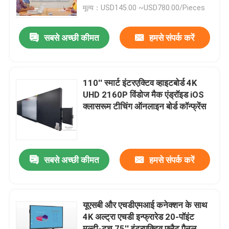
मूल्य：USD145.00 ~USD780.00/Pieces
हमारे बारे में
सबसे अच्छी कीमत
हमसे संपर्क करें
कारखाना भ्रमण
110'' स्मार्ट इंटरएक्टिव व्हाइटबोर्ड 4K
गुणवत्ता नियंत्रण
UHD 2160P विंडोज मैक एंड्रॉइड iOS
क्लासरूम टीचिंग ऑनलाइन बोर्ड कॉन्फ्रेंस
संपर्क करें
एक उद्धरण की विनती करे
सबसे अच्छी कीमत
हमसे संपर्क करें
स्मार्ट इंटरैक्टिव व्हाइटबोर्ड
यूएसबी और एचडीएमआई कनेक्शन के साथ
4K अल्ट्रा एचडी इन्फ्रारेड 20-पॉइंट
शिक्षा इंटरएक्टिव व्हाइटबोर्ड
मल्टी-टच 75'' इंटरएक्टिव फ्लैट पैनल