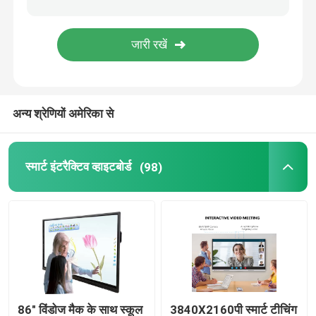
डिजिटल साइनेज प्लेयर
इंटरएक्टिव टच स्क्रीन टेबल
अन्य श्रेणियों अमेरिका से
मोबाइल टीवी मॉनिटर स्टैंड
स्मार्ट इंटरैक्टिव व्हाइटबोर्ड
(98)
स्मार्ट क्लासरूम पोडियम
86" विंडोज मैक के साथ स्कूल
3840X2160पी स्मार्ट टीचिंग