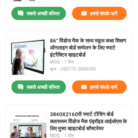
सबसे अच्छी कीमत
हमसे संपर्क करें
86" विंडोज मैक के साथ स्कूल कक्षा शिक्षण
ऑनलाइन बोर्ड सम्मेलन के लिए स्मार्ट
इंटरैक्टिव व्हाइटबोर्ड
MOQ：1 पीस
मूल्य：USD772-2800USD
सबसे अच्छी कीमत
हमसे संपर्क करें
घर
3840X2160पी स्मार्ट टीचिंग बोर्ड
उत्पादों
क्लासरूम विंडोज मैक एंड्रॉइड आईओएस के
लिए मुफ्त व्हाइटबोर्ड सॉफ्टवेयर
वीडियो
MOQ：1 पीस