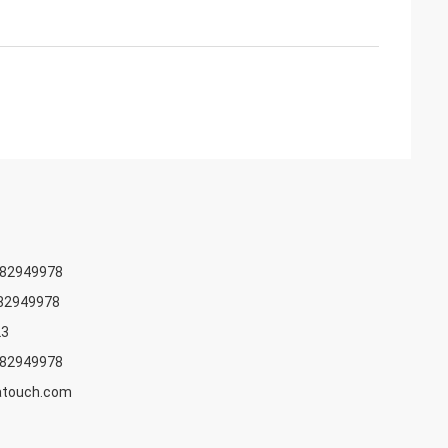
582949978
82949978
23
582949978
atouch.com