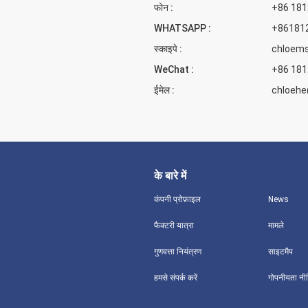
फोन :
+86 18
WHATSAPP :
+86181
स्काइपे :
chloem
WeChat :
+86 18
ईमेल :
chloehe
के बारे में
कंपनी प्रोफ़ाइल
News
फैक्टरी यात्रा
मामले
गुणवत्ता नियंत्रण
साइटमैप
हमसे संपर्क करें
गोपनीयता नी