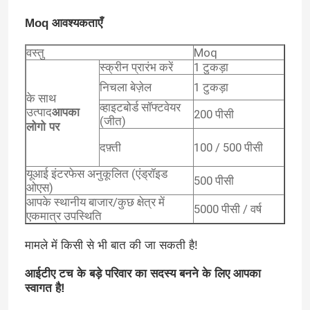
Moq आवश्यकताएँ
इलेक्ट्रॉनिक इंटरएक्टिव व्हाइटबोर्ड
वस्तु
Moq
स्क्रीन प्रारंभ करें
1 टुकड़ा
इंटरैक्टिव फ्लैट पैनल
निचला बेज़ेल
1 टुकड़ा
के साथ
व्हाइटबोर्ड सॉफ्टवेयर
उत्पाद
आपका
200 पीसी
(जीत)
इन्फ्रारेड टच स्क्रीन
लोगो पर
दफ़्ती
100 / 500 पीसी
ड्राइंग टैबलेट मॉनिटर
यूआई इंटरफेस अनुकूलित (एंड्रॉइड
500 पीसी
ओएस)
आपके स्थानीय बाजार/कुछ क्षेत्र में
5000 पीसी / वर्ष
सभी एक पीसी टचस्क्रीन में
एकमात्र उपस्थिति
मामले में किसी से भी बात की जा सकती है!
विज़ुअलाइज़र दस्तावेज़ कैमरा
आईटीए टच के बड़े परिवार का सदस्य बनने के लिए आपका
स्वागत है!
डिजिटल साइनेज टोटेम