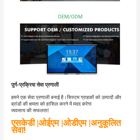
OEM/ODM
हमारे बारे में
कारखाना भ्रमण
गुणवत्ता नियंत्रण
संपर्क करें
पूर्ण-प्रक्रिया सेवा प्रणाली
एक उद्धरण की विनती करे
हमने एक सेवा प्रणाली बनाई है।सिस्टम ग्राहकों को उत्पादों और
ब्रांडों की क्षमता को हासिल करने में मदद करेगा
व्यवसाय की सफलता!
स्मार्ट इंटरैक्टिव व्हाइटबोर्ड
एसकेडी |ओईएम |ओडीएम |अनुकूलित
सेवा!
शिक्षा इंटरएक्टिव व्हाइटबोर्ड