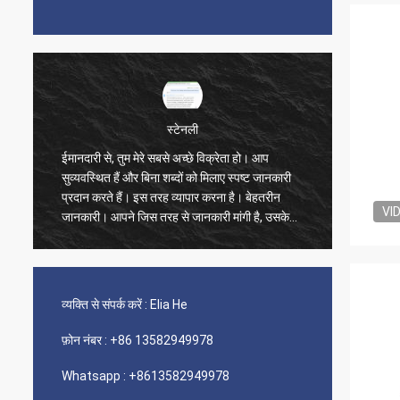
स्टेनली
ईमानदारी से, तुम मेरे सबसे अच्छे विक्रेता हो। आप
सुव्यवस्थित हैं और बिना शब्दों को मिलाए स्पष्ट जानकारी
ये बिलकुल
प्रदान करते हैं। इस तरह व्यापार करना है। बेहतरीन
VI
जानकारी। आपने जिस तरह से जानकारी मांगी है, उसके
आधार पर मैं बहुत अच्छे निर्णय लेने में सक्षम हूं। मैं आपकी
ग्राहक सेवाओं से 900% संतुष्ट और खुश हूँ।
व्यक्ति से संपर्क करें :
Elia He
फ़ोन नंबर :
+86 13582949978
Whatsapp :
+8613582949978