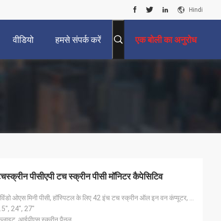
Hindi
वीडियो
हमसे संपर्क करें
एक बोली का अनुरोध
स्क्रीन पीसीएपी टच स्क्रीन पीसी मॉनिटर कैपेसिटिव
ऑल-इन-वन पीसी, विंडो ओएस मिनी पीसी, हॉस्पिटल के लिए 42 इंच टच स्क्रीन ऑल इन वन कंप्यूटर, ऑल इन वन टी
.5", 24", 27"
कलाइट, आईपीएस स्क्रीन पैनल