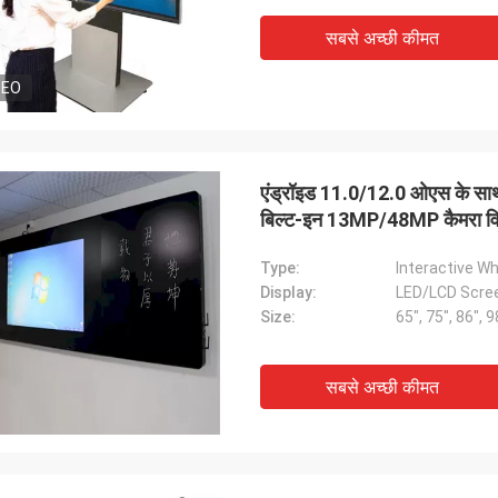
सबसे अच्छी कीमत
DEO
एंड्रॉइड 11.0/12.0 ओएस के साथ 
बिल्ट-इन 13MP/48MP कैमरा व
Type:
Interactive W
Display:
LED/LCD Scre
Size:
65", 75", 86", 9
सबसे अच्छी कीमत