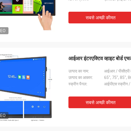
सबसे अच्छी कीमत
DEO
आईआर इंटरएक्टिव व्हाइट बोर्ड ए
उत्पाद का नाम:
आईआर / पीसीएपी टच स
उत्पाद का आकार:
65", 75", 85", 
स्क्रीन पैनल:
आईपीएस स्क्रीन /
सबसे अच्छी कीमत
DEO