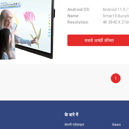
Android OS:
Android 11.0 /
Name:
Smart Educati
Resolution:
4K 3840 X 21
सबसे अच्छी कीमत
1
के बारे में
कंपनी प्रोफ़ाइल
News